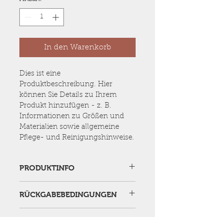
In den Warenkorb
Dies ist eine 
Produktbeschreibung. Hier 
können Sie Details zu Ihrem 
Produkt hinzufügen - z. B. 
Informationen zu Größen und 
Materialien sowie allgemeine 
Pflege- und Reinigungshinweise.
PRODUKTINFO
Das ist ein Produktdetail. Hier 
RÜCKGABEBEDINGUNGEN
können Sie Informationen zu 
Ihrem Produkt hinzufügen, wie 
Das sind Rückgabebedingungen. 
beispielsweise Größen, Materialien 