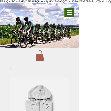
EAAJQInnM7wsBAEyYrEFIAlfRQkLWttc8p1Ka2Eo0e6QC7onLiQRevYSh7ZB9aJpxwWjmtiLrz
S C H I L L E R H O F ®