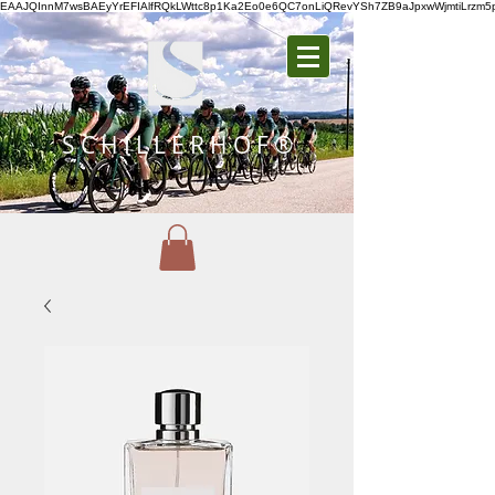
EAAJQInnM7wsBAEyYrEFIAlfRQkLWttc8p1Ka2Eo0e6QC7onLiQRevYSh7ZB9aJpxwWjmtiLrz
S C H I L L E R H O F ®