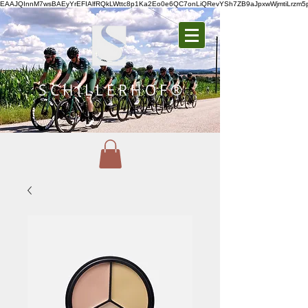
EAAJQInnM7wsBAEyYrEFIAlfRQkLWttc8p1Ka2Eo0e6QC7onLiQRevYSh7ZB9aJpxwWjmtiLrz
S C H I L L E R H O F ®